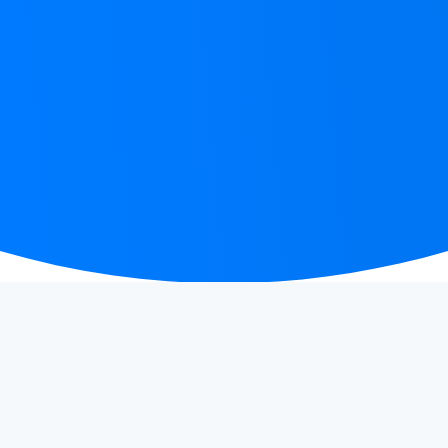
COMMENCEZ À ÉCRIRE EN 3 ÉTAPES FACILES
How
does it work?