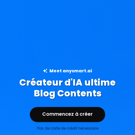
Meet anysmart.ai
Créateur d'IA ultime
Ad Creations
Blog Contents
Commencez à créer
gratuitement
Pas de carte de crédit nécessaire