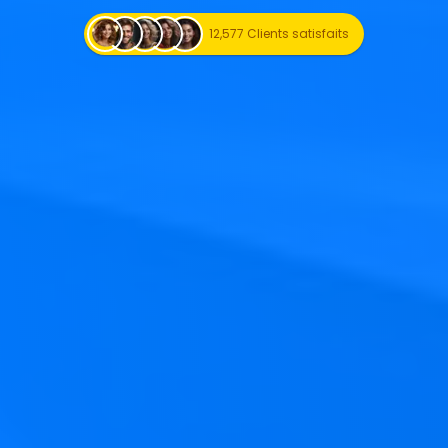
Commencez à créer
12,577 Clients satisfaits
gratuitement